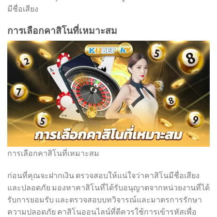
มีชื่อเสียง
การเลือกคาสิโนที่เหมาะสม
การเลือกคาสิโนที่เหมาะสม
ก่อนที่คุณจะฝากเงิน ตรวจสอบให้แน่ใจว่าคาสิโนมีชื่อเสียง
และปลอดภัย มองหาคาสิโนที่ได้รับอนุญาตจากหน่วยงานที่ได้
รับการยอมรับ และตรวจสอบบทวิจารณ์และมาตรการรักษา
ความปลอดภัย คาสิโนออนไลน์ที่ดีควรใช้การเข้ารหัสเพื่อ