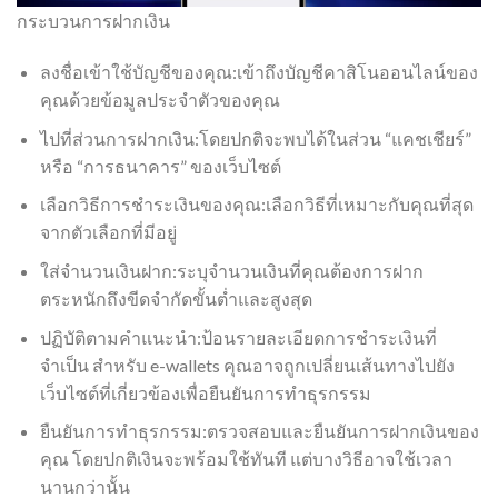
กระบวนการฝากเงิน
ลงชื่อเข้าใช้บัญชีของคุณ:เข้าถึงบัญชีคาสิโนออนไลน์ของ
คุณด้วยข้อมูลประจำตัวของคุณ
ไปที่ส่วนการฝากเงิน:โดยปกติจะพบได้ในส่วน “แคชเชียร์”
หรือ “การธนาคาร” ของเว็บไซต์
เลือกวิธีการชำระเงินของคุณ:เลือกวิธีที่เหมาะกับคุณที่สุด
จากตัวเลือกที่มีอยู่
ใส่จำนวนเงินฝาก:ระบุจำนวนเงินที่คุณต้องการฝาก
ตระหนักถึงขีดจำกัดขั้นต่ำและสูงสุด
ปฏิบัติตามคำแนะนำ:ป้อนรายละเอียดการชำระเงินที่
จำเป็น สำหรับ e-wallets คุณอาจถูกเปลี่ยนเส้นทางไปยัง
เว็บไซต์ที่เกี่ยวข้องเพื่อยืนยันการทำธุรกรรม
ยืนยันการทำธุรกรรม:ตรวจสอบและยืนยันการฝากเงินของ
คุณ โดยปกติเงินจะพร้อมใช้ทันที แต่บางวิธีอาจใช้เวลา
นานกว่านั้น