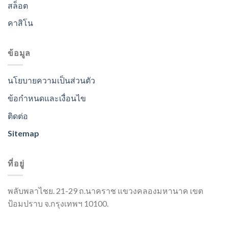
สล็อต
คาสิโน
ข้อมูล
นโยบายความเป็นส่วนตัว
ข้อกำหนดและเงื่อนไข
ติดต่อ
Sitemap
ที่อยู่
พลับพลาไชย. 21-29 ถ.นาคราช แขวงคลองมหานาค เขต
ป้อมปราบ จ.กรุงเทพฯ 10100.