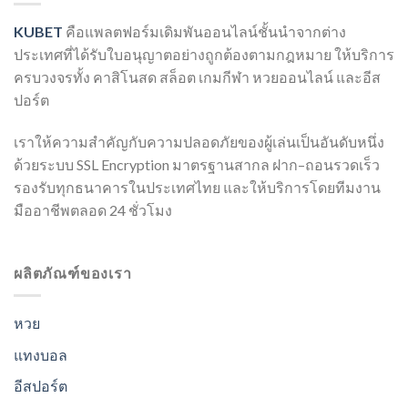
KUBET
คือแพลตฟอร์มเดิมพันออนไลน์ชั้นนำจากต่าง
ประเทศที่ได้รับใบอนุญาตอย่างถูกต้องตามกฎหมาย ให้บริการ
ครบวงจรทั้ง คาสิโนสด สล็อต เกมกีฬา หวยออนไลน์ และอีส
ปอร์ต
เราให้ความสำคัญกับความปลอดภัยของผู้เล่นเป็นอันดับหนึ่ง
ด้วยระบบ SSL Encryption มาตรฐานสากล ฝาก–ถอนรวดเร็ว
รองรับทุกธนาคารในประเทศไทย และให้บริการโดยทีมงาน
มืออาชีพตลอด 24 ชั่วโมง
ผลิตภัณฑ์ของเรา
หวย
แทงบอล
อีสปอร์ต