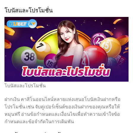
โบนัสและโปรโมชั่น
โบนัสและโปรโมชั่น
ฝากเงิน คาสิโนออนไลน์หลายแห่งเสนอโบนัสเงินฝากหรือ
โปรโมชั่น เช่น จับคู่เปอร์เซ็นต์ของเงินฝากของคุณหรือให้
หมุนฟรี อ่านข้อกำหนดและเงื่อนไขเพื่อทำความเข้าใจข้อ
กำหนดและข้อจำกัดในการเดิมพัน