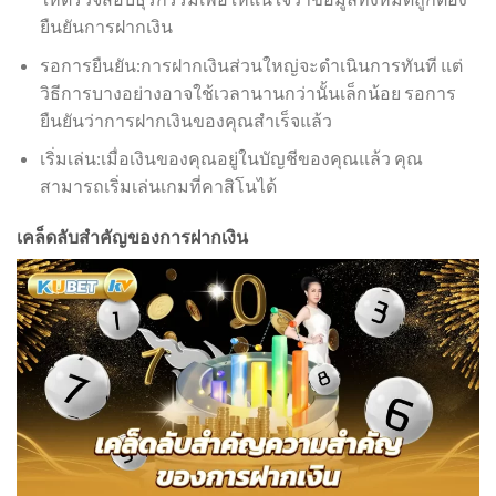
ยืนยันการฝากเงิน
รอการยืนยัน:การฝากเงินส่วนใหญ่จะดำเนินการทันที แต่
วิธีการบางอย่างอาจใช้เวลานานกว่านั้นเล็กน้อย รอการ
ยืนยันว่าการฝากเงินของคุณสำเร็จแล้ว
เริ่มเล่น:เมื่อเงินของคุณอยู่ในบัญชีของคุณแล้ว คุณ
สามารถเริ่มเล่นเกมที่คาสิโนได้
เคล็ดลับสำคัญ
ของการฝากเงิน