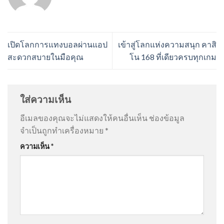
เปิดโลกการแทงบอลผ่านแอป
เข้าสู่โลกแห่งความสนุก คาสิ
สะดวกสบายในมือคุณ
โน 168 ที่เดียวครบทุกเกม
ใส่ความเห็น
อีเมลของคุณจะไม่แสดงให้คนอื่นเห็น
ช่องข้อมูล
จำเป็นถูกทำเครื่องหมาย
*
ความเห็น
*