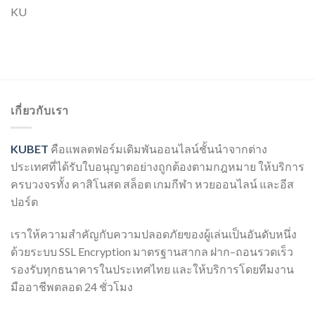
KU
เกี่ยวกับเรา
KUBET
คือแพลตฟอร์มเดิมพันออนไลน์ชั้นนำจากต่าง
ประเทศที่ได้รับใบอนุญาตอย่างถูกต้องตามกฎหมาย ให้บริการ
ครบวงจรทั้ง คาสิโนสด สล็อต เกมกีฬา หวยออนไลน์ และอีส
ปอร์ต
เราให้ความสำคัญกับความปลอดภัยของผู้เล่นเป็นอันดับหนึ่ง
ด้วยระบบ SSL Encryption มาตรฐานสากล ฝาก–ถอนรวดเร็ว
รองรับทุกธนาคารในประเทศไทย และให้บริการโดยทีมงาน
มืออาชีพตลอด 24 ชั่วโมง