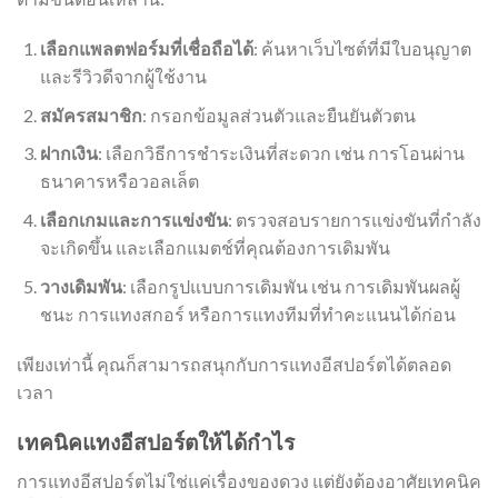
เลือกแพลตฟอร์มที่เชื่อถือได้
: ค้นหาเว็บไซต์ที่มีใบอนุญาต
และรีวิวดีจากผู้ใช้งาน
สมัครสมาชิก
: กรอกข้อมูลส่วนตัวและยืนยันตัวตน
ฝากเงิน
: เลือกวิธีการชำระเงินที่สะดวก เช่น การโอนผ่าน
ธนาคารหรือวอลเล็ต
เลือกเกมและการแข่งขัน
: ตรวจสอบรายการแข่งขันที่กำลัง
จะเกิดขึ้น และเลือกแมตช์ที่คุณต้องการเดิมพัน
วางเดิมพัน
: เลือกรูปแบบการเดิมพัน เช่น การเดิมพันผลผู้
ชนะ การแทงสกอร์ หรือการแทงทีมที่ทำคะแนนได้ก่อน
เพียงเท่านี้ คุณก็สามารถสนุกกับการแทงอีสปอร์ตได้ตลอด
เวลา
เทคนิคแทงอีสปอร์ตให้ได้กำไร
การแทงอีสปอร์ตไม่ใช่แค่เรื่องของดวง แต่ยังต้องอาศัยเทคนิค