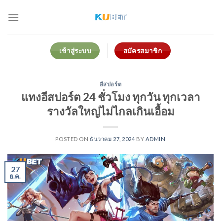
Skip
to
content
เข้าสู่ระบบ
สมัครสมาชิก
อีสปอร์ต
แทงอีสปอร์ต 24 ชั่วโมง ทุกวัน ทุกเวลา
รางวัลใหญ่ไม่ไกลเกินเอื้อม
POSTED ON
ธันวาคม 27, 2024
BY
ADMIN
27
ธ.ค.